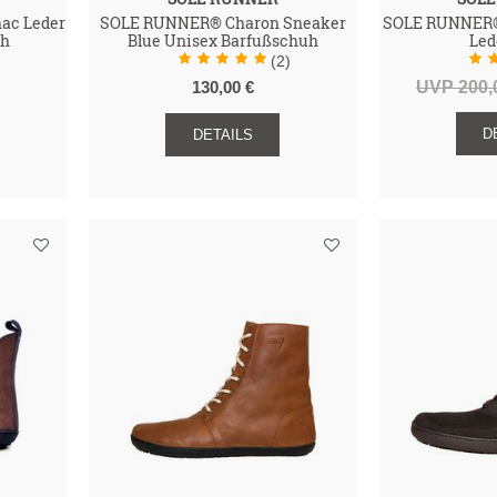
ac Leder
SOLE RUNNER® Charon Sneaker
SOLE RUNNER® 
uh
Blue Unisex Barfußschuh
Led
(2)
UVP 200,
130,00 €
D
DETAILS