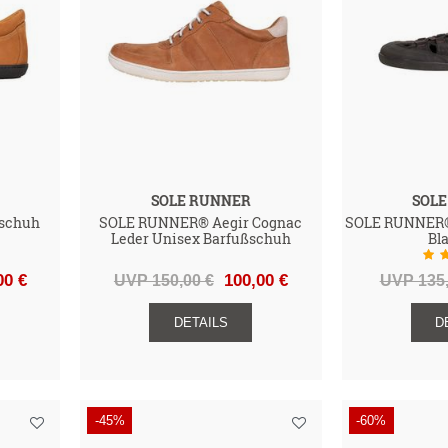
SOLE RUNNER
SOL
schuh
SOLE RUNNER® Aegir Cognac
SOLE RUNNER® 
Leder Unisex Barfußschuh
Bl
)
00 €
UVP 150,00 €
100,00 €
UVP 135,
DETAILS
D
-45%
-60%