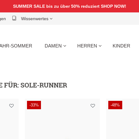
SUMMER SALE bis zu über 50% reduziert
SHOP NOW!
gen
Wissenwertes
AHR-SOMMER
DAMEN
HERREN
KINDER
E FÜR:
SOLE-RUNNER
-33%
-48%