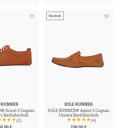
Neuheit
E RUNNER
SOLE RUNNER
® Scout 3 Cognac
SOLE RUNNER® Aponi 3 Cognac
r Barfußschuh
Unisex Barfußschuh
(2)
(4)
50,00 €
150,00 €