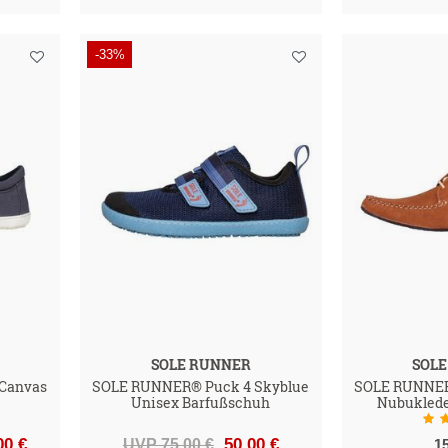
-33%
SOLE RUNNER
SOL
Canvas
SOLE RUNNER® Puck 4 Skyblue
SOLE RUNNER
Unisex Barfußschuh
Nubuklede
)
00 €
UVP 75,00 €
50,00 €
1