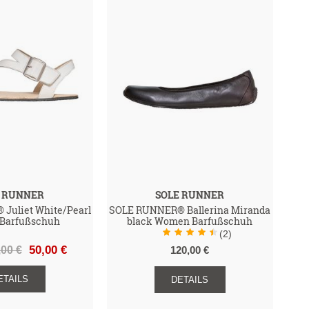
E RUNNER
SOLE RUNNER
Juliet White/Pearl
SOLE RUNNER® Ballerina Miranda
 Barfußschuh
black Women Barfußschuh
(2)
00 €
50,00 €
120,00 €
ETAILS
DETAILS