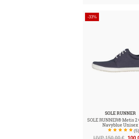
-33%
SOLE RUNNER
SOLE RUNNER® Metis 2 
Navyblue Unisex
(5
UVP 150,00 €
100,