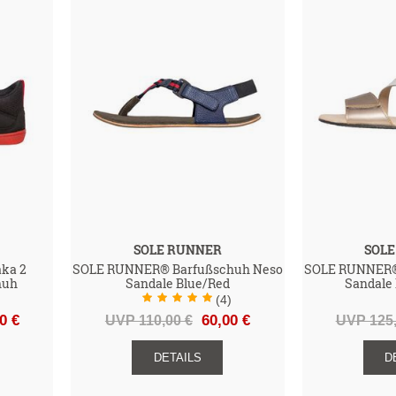
SOLE RUNNER
SOL
ka 2
SOLE RUNNER® Barfußschuh Neso
SOLE RUNNER® 
huh
Sandale Blue/Red
Sandale
(4)
0 €
UVP 110,00 €
60,00 €
UVP 125,
DETAILS
D