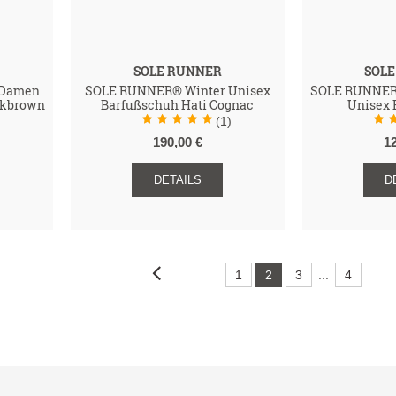
SOLE RUNNER
SOL
 Damen
SOLE RUNNER® Winter Unisex
SOLE RUNNER
rkbrown
Barfußschuh Hati Cognac
Unisex 
)
(1)
190,00 €
1
DETAILS
D
1
2
3
...
4