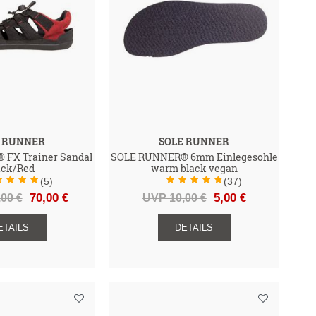
E RUNNER
SOLE RUNNER
FX Trainer Sandal
SOLE RUNNER® 6mm Einlegesohle
ack/Red
warm black vegan
(5)
(37)
00 €
70,00 €
UVP 10,00 €
5,00 €
ETAILS
DETAILS