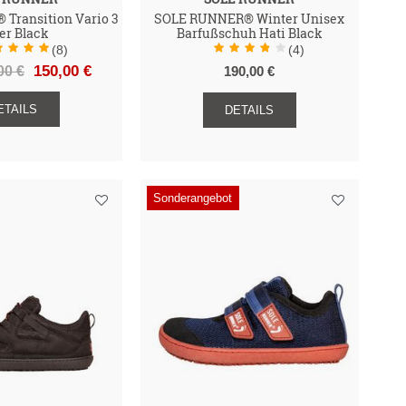
Transition Vario 3
SOLE RUNNER® Winter Unisex
er Black
Barfußschuh Hati Black
(8)
(4)
00 €
150,00 €
190,00 €
ETAILS
DETAILS
Sonderangebot