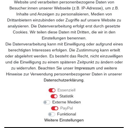
Videos
Website und verarbeiten personenbezogene Daten von
Besucher:innen unserer Webseite (z.B. IP-Adresse), um z.B.
Widerrufsformular
Inhalte und Anzeigen zu personalisieren, Medien von
Drittanbietern einzubinden oder Zugriffe auf unsere Website zu
Kontakt
analysieren. Die Datenverarbeitung erfolgt erst durch gesetzte
Cookies. Wir teilen diese Daten mit Dritten, die wir in den
info@sole-runner.com
Einstellungen benennen.
Die Datenverarbeitung kann mit Einwilligung oder aufgrund eines
+49 (0)8807-244 98 89
berechtigten Interesses erfolgen. Die Zustimmung kann erteilt
oder abgelehnt werden. Es besteht das Recht, nicht einzuwilligen
Telefon Support Mo. - Fr. 08:00 - 18:00
und die Einwilligung zu einem späteren Zeitpunkt zu ändern oder
zu widerrufen. Beachten Sie unser
Impressum
und weitere
Anrufe aus dem dt. Festnetz zum Ortstarif, Preise aus dem Mobilfunknetz
Hinweise zur Verwendung personenbezogener Daten in unserer
ggf. abweichend (abhängig vom Provider).
Daten­schutz­erklärung
.
Essenziell
Statistik
Externe Medien
PayPal
Funktional
Weitere Einstellungen