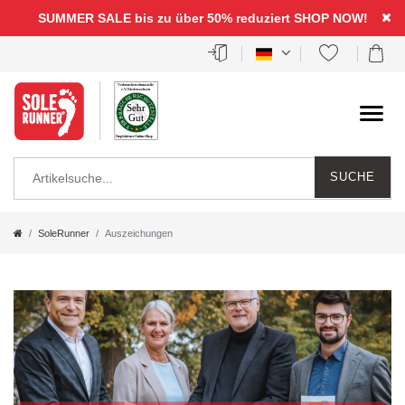
SUMMER SALE bis zu über 50% reduziert
SHOP NOW!
SUCHE
SoleRunner
Auszeichungen