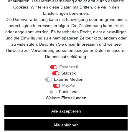
Kontakt
analysieren. Die Datenverarbeitung erfolgt erst durch gesetzte
Cookies. Wir teilen diese Daten mit Dritten, die wir in den
info@sole-runner.com
Einstellungen benennen.
Die Datenverarbeitung kann mit Einwilligung oder aufgrund eines
+49 (0)8807-244 98 89
berechtigten Interesses erfolgen. Die Zustimmung kann erteilt
oder abgelehnt werden. Es besteht das Recht, nicht einzuwilligen
Telefon Support Mo. - Fr. 08:00 - 18:00
und die Einwilligung zu einem späteren Zeitpunkt zu ändern oder
zu widerrufen. Beachten Sie unser
Impressum
und weitere
Anrufe aus dem dt. Festnetz zum Ortstarif, Preise aus dem Mobilfunknetz
Hinweise zur Verwendung personenbezogener Daten in unserer
ggf. abweichend (abhängig vom Provider).
Daten­schutz­erklärung
.
Essenziell
Statistik
Externe Medien
PayPal
Funktional
Weitere Einstellungen
Alle akzeptieren
© Copyright 2026 | Alle Rechte vorbehalten. -
Alle ablehnen
Sole Runner Barfußschuhe | Realisation
colornativ /