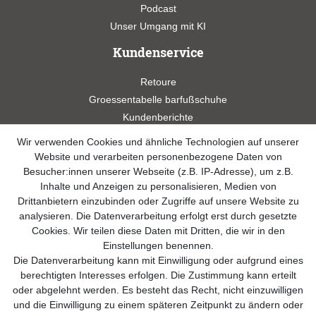
Podcast
Unser Umgang mit KI
Kundenservice
Retoure
Groessentabelle barfußschuhe
Kundenberichte
Studien
Wir verwenden Cookies und ähnliche Technologien auf unserer
Videos
Website und verarbeiten personenbezogene Daten von
Besucher:innen unserer Webseite (z.B. IP-Adresse), um z.B.
Widerrufsformular
Inhalte und Anzeigen zu personalisieren, Medien von
Drittanbietern einzubinden oder Zugriffe auf unsere Website zu
Kontakt
analysieren. Die Datenverarbeitung erfolgt erst durch gesetzte
Cookies. Wir teilen diese Daten mit Dritten, die wir in den
info@sole-runner.com
Einstellungen benennen.
Die Datenverarbeitung kann mit Einwilligung oder aufgrund eines
+49 (0)8807-244 98 89
berechtigten Interesses erfolgen. Die Zustimmung kann erteilt
oder abgelehnt werden. Es besteht das Recht, nicht einzuwilligen
Telefon Support Mo. - Fr. 08:00 - 18:00
und die Einwilligung zu einem späteren Zeitpunkt zu ändern oder