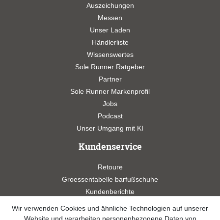
Auszeichungen
Messen
Unser Laden
Händlerliste
Wissenswertes
Sole Runner Ratgeber
Partner
Sole Runner Markenprofil
Jobs
Podcast
Unser Umgang mit KI
Kundenservice
Retoure
Groessentabelle barfußschuhe
Kundenberichte
Studien
Wir verwenden Cookies und ähnliche Technologien auf unserer
Videos
Website und verarbeiten personenbezogene Daten von