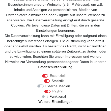
Besucher:innen unserer Webseite (z.B. IP-Adresse), um z.B.
Widerrufsformular
Inhalte und Anzeigen zu personalisieren, Medien von
Drittanbietern einzubinden oder Zugriffe auf unsere Website zu
Kontakt
analysieren. Die Datenverarbeitung erfolgt erst durch gesetzte
Cookies. Wir teilen diese Daten mit Dritten, die wir in den
info@sole-runner.com
Einstellungen benennen.
Die Datenverarbeitung kann mit Einwilligung oder aufgrund eines
+49 (0)8807-244 98 89
berechtigten Interesses erfolgen. Die Zustimmung kann erteilt
oder abgelehnt werden. Es besteht das Recht, nicht einzuwilligen
Telefon Support Mo. - Fr. 08:00 - 18:00
und die Einwilligung zu einem späteren Zeitpunkt zu ändern oder
zu widerrufen. Beachten Sie unser
Impressum
und weitere
Anrufe aus dem dt. Festnetz zum Ortstarif, Preise aus dem Mobilfunknetz
Hinweise zur Verwendung personenbezogener Daten in unserer
ggf. abweichend (abhängig vom Provider).
Daten­schutz­erklärung
.
Essenziell
Statistik
Externe Medien
PayPal
Funktional
Weitere Einstellungen