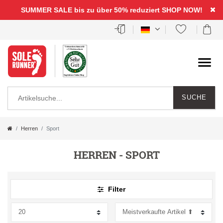
FILTER
SUMMER SALE bis zu über 50% reduziert
SHOP NOW!
A
R
T
E
I
I
SUCHE
K
N
Herren
Sport
E
S
HERREN
- SPORT
K
L
A
P
A
B
T
R
Filter
T
E
Z
O
E
W
B
D