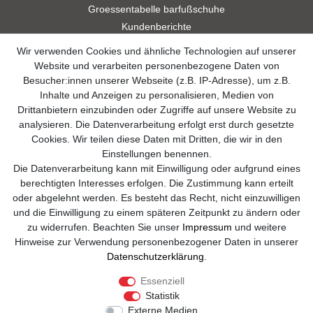
Groessentabelle barfußschuhe
Kundenberichte
Studien
Wir verwenden Cookies und ähnliche Technologien auf unserer
Videos
Website und verarbeiten personenbezogene Daten von
Besucher:innen unserer Webseite (z.B. IP-Adresse), um z.B.
Widerrufsformular
Inhalte und Anzeigen zu personalisieren, Medien von
Drittanbietern einzubinden oder Zugriffe auf unsere Website zu
Kontakt
analysieren. Die Datenverarbeitung erfolgt erst durch gesetzte
Cookies. Wir teilen diese Daten mit Dritten, die wir in den
info@sole-runner.com
Einstellungen benennen.
Die Datenverarbeitung kann mit Einwilligung oder aufgrund eines
+49 (0)8807-244 98 89
berechtigten Interesses erfolgen. Die Zustimmung kann erteilt
oder abgelehnt werden. Es besteht das Recht, nicht einzuwilligen
Telefon Support Mo. - Fr. 08:00 - 18:00
und die Einwilligung zu einem späteren Zeitpunkt zu ändern oder
zu widerrufen. Beachten Sie unser
Impressum
und weitere
Anrufe aus dem dt. Festnetz zum Ortstarif, Preise aus dem Mobilfunknetz
Hinweise zur Verwendung personenbezogener Daten in unserer
ggf. abweichend (abhängig vom Provider).
Daten­schutz­erklärung
.
Essenziell
Statistik
Externe Medien