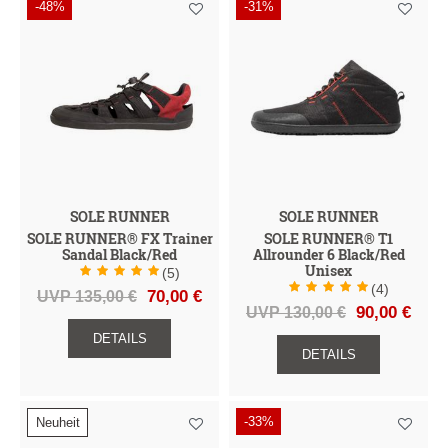
-48%
-31%
SOLE RUNNER
SOLE RUNNER
SOLE RUNNER® FX Trainer
SOLE RUNNER® T1
Sandal Black/Red
Allrounder 6 Black/Red
Unisex
(5)
(4)
UVP 135,00 €
70,00 €
UVP 130,00 €
90,00 €
DETAILS
DETAILS
-33%
Neuheit