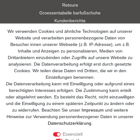
Retoure
Groessentabelle barfußschuhe
Kundenberichte
Studien
Wir verwenden Cookies und ähnliche Technologien auf unserer
Videos
Website und verarbeiten personenbezogene Daten von
Besucher:innen unserer Webseite (z.B. IP-Adresse), um z.B.
Widerrufsformular
Inhalte und Anzeigen zu personalisieren, Medien von
Drittanbietern einzubinden oder Zugriffe auf unsere Website zu
Kontakt
analysieren. Die Datenverarbeitung erfolgt erst durch gesetzte
Cookies. Wir teilen diese Daten mit Dritten, die wir in den
info@sole-runner.com
Einstellungen benennen.
Die Datenverarbeitung kann mit Einwilligung oder aufgrund eines
+49 (0)8807-244 98 89
berechtigten Interesses erfolgen. Die Zustimmung kann erteilt
oder abgelehnt werden. Es besteht das Recht, nicht einzuwilligen
Telefon Support Mo. - Fr. 08:00 - 18:00
und die Einwilligung zu einem späteren Zeitpunkt zu ändern oder
zu widerrufen. Beachten Sie unser
Impressum
und weitere
Anrufe aus dem dt. Festnetz zum Ortstarif, Preise aus dem Mobilfunknetz
Hinweise zur Verwendung personenbezogener Daten in unserer
ggf. abweichend (abhängig vom Provider).
Daten­schutz­erklärung
.
Essenziell