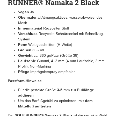
RUNNER® Namaka 2 Black
Vegan
Ja
Obermaterial
Atmungsaktives, wasserabweisendes
Mesh
Innenmaterial
Recycelter Stoff
Verschluss
Recycelte Schnürsenkel mit Schnellzug-
System
Form
Weit geschnitten (H-Weite)
Größen
36 - 48
Gewicht
ca. 360 gr/Paar (Größe 38)
Laufsohle
Gummi, 4+2 mm (4 mm Laufsohle, 2 mm
Profil), Non-Marking
Pflege
Imprägnierspray empfohlen
Passform-Hinweise
Für die perfekte Größe
3-5 mm zur Fußlänge
addieren
Um das Barfußgefühl zu optimieren,
mit dem
Mittelfuß auftreten
Der
SOLE RUNNER® Namaka 2 Black
ist die perfekte Wahl