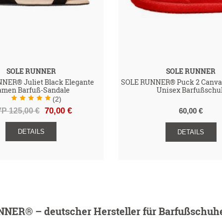
SOLE RUNNER
SOLE RUNNER
NER® Juliet Black Elegante
SOLE RUNNER® Puck 2 Canva
amen Barfuß-Sandale
Unisex Barfußschu
(2)
P 125,00 €
70,00 €
60,00 €
DETAILS
DETAILS
NER® – deutscher Hersteller für Barfußschuhe 