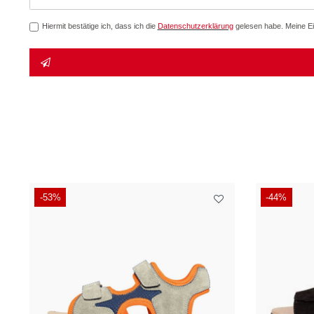
Honig
Hiermit bestätige ich, dass ich die
Daten­schutz­erklärung
gelesen habe. Meine Ein
-53%
-44%