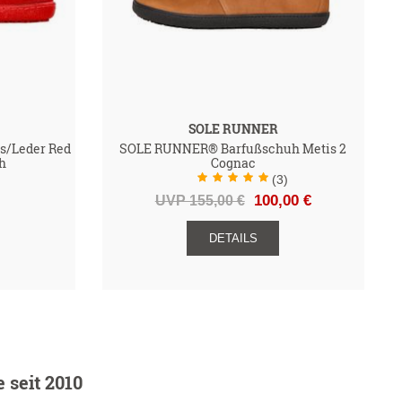
SOLE RUNNER
s/Leder Red
SOLE RUNNER® Barfußschuh Metis 2
h
Cognac
(3)
UVP 155,00 €
100,00 €
DETAILS
seit 2010