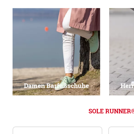
Damen Barfußschuhe
Her
SOLE RUNNER® B