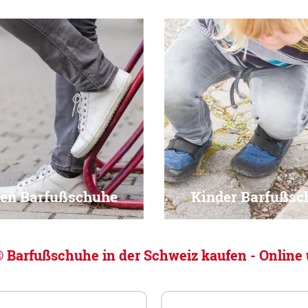
ren Barfußschuhe
Kinder Barfußsc
arfußschuhe in der Schweiz kaufen -
Online 