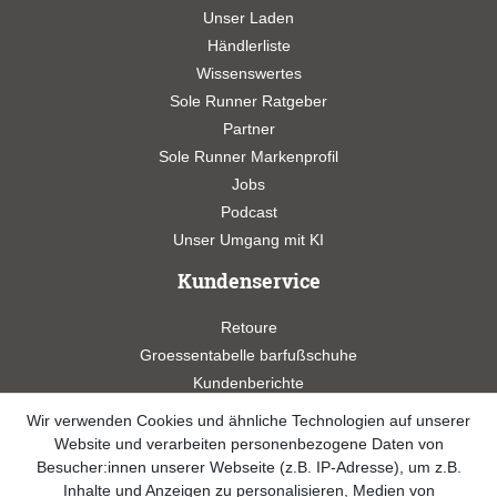
Unser Laden
Händlerliste
Wissenswertes
Sole Runner Ratgeber
Partner
Sole Runner Markenprofil
Jobs
Podcast
Unser Umgang mit KI
Kundenservice
Retoure
Groessentabelle barfußschuhe
Kundenberichte
Studien
Wir verwenden Cookies und ähnliche Technologien auf unserer
Videos
Website und verarbeiten personenbezogene Daten von
Besucher:innen unserer Webseite (z.B. IP-Adresse), um z.B.
Widerrufsformular
Inhalte und Anzeigen zu personalisieren, Medien von