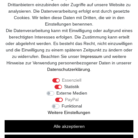
Drittanbietern einzubinden oder Zugriffe auf unsere Website zu
Kontakt
analysieren. Die Datenverarbeitung erfolgt erst durch gesetzte
Cookies. Wir teilen diese Daten mit Dritten, die wir in den
info@sole-runner.com
Einstellungen benennen.
Die Datenverarbeitung kann mit Einwilligung oder aufgrund eines
+49 (0)8807-244 98 89
berechtigten Interesses erfolgen. Die Zustimmung kann erteilt
oder abgelehnt werden. Es besteht das Recht, nicht einzuwilligen
Telefon Support Mo. - Fr. 08:00 - 18:00
und die Einwilligung zu einem späteren Zeitpunkt zu ändern oder
zu widerrufen. Beachten Sie unser
Impressum
und weitere
Anrufe aus dem dt. Festnetz zum Ortstarif, Preise aus dem Mobilfunknetz
Hinweise zur Verwendung personenbezogener Daten in unserer
ggf. abweichend (abhängig vom Provider).
Daten­schutz­erklärung
.
Essenziell
Statistik
Externe Medien
PayPal
Funktional
Weitere Einstellungen
Alle akzeptieren
© Copyright 2026 | Alle Rechte vorbehalten. -