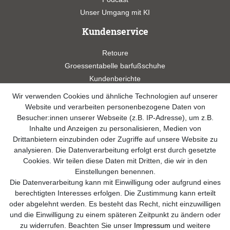
Unser Umgang mit KI
Kundenservice
Retoure
Groessentabelle barfußschuhe
Kundenberichte
Studien
Wir verwenden Cookies und ähnliche Technologien auf unserer
Videos
Website und verarbeiten personenbezogene Daten von
Besucher:innen unserer Webseite (z.B. IP-Adresse), um z.B.
Widerrufsformular
Inhalte und Anzeigen zu personalisieren, Medien von
Drittanbietern einzubinden oder Zugriffe auf unsere Website zu
Kontakt
analysieren. Die Datenverarbeitung erfolgt erst durch gesetzte
Cookies. Wir teilen diese Daten mit Dritten, die wir in den
info@sole-runner.com
Einstellungen benennen.
Die Datenverarbeitung kann mit Einwilligung oder aufgrund eines
+49 (0)8807-244 98 89
berechtigten Interesses erfolgen. Die Zustimmung kann erteilt
oder abgelehnt werden. Es besteht das Recht, nicht einzuwilligen
Telefon Support Mo. - Fr. 08:00 - 18:00
und die Einwilligung zu einem späteren Zeitpunkt zu ändern oder
zu widerrufen. Beachten Sie unser
Impressum
und weitere
Anrufe aus dem dt. Festnetz zum Ortstarif, Preise aus dem Mobilfunknetz