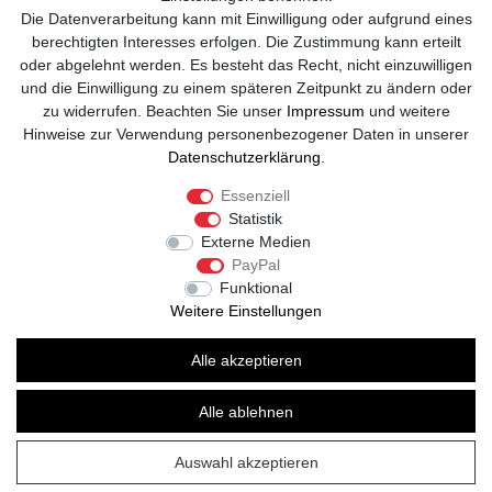
Die Datenverarbeitung kann mit Einwilligung oder aufgrund eines
+49 (0)8807-244 98 89
berechtigten Interesses erfolgen. Die Zustimmung kann erteilt
oder abgelehnt werden. Es besteht das Recht, nicht einzuwilligen
Telefon Support Mo. - Fr. 08:00 - 18:00
und die Einwilligung zu einem späteren Zeitpunkt zu ändern oder
zu widerrufen. Beachten Sie unser
Impressum
und weitere
Anrufe aus dem dt. Festnetz zum Ortstarif, Preise aus dem Mobilfunknetz
Hinweise zur Verwendung personenbezogener Daten in unserer
ggf. abweichend (abhängig vom Provider).
Daten­schutz­erklärung
.
Essenziell
Statistik
Externe Medien
PayPal
Funktional
Weitere Einstellungen
Alle akzeptieren
© Copyright 2026 | Alle Rechte vorbehalten. -
Sole Runner Barfußschuhe | Realisation
Alle ablehnen
colornativ /
Auswahl akzeptieren