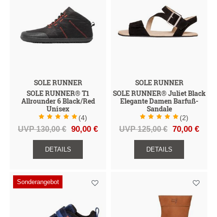
SOLE RUNNER
SOLE RUNNER
SOLE RUNNER® T1
SOLE RUNNER® Juliet Black
Allrounder 6 Black/Red
Elegante Damen Barfuß-
Unisex
Sandale
(4)
(2)
UVP 130,00 €
90,00 €
UVP 125,00 €
70,00 €
DETAILS
DETAILS
Sonderangebot